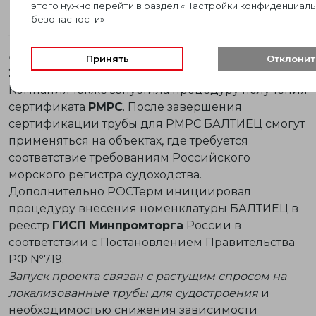
этого нужно перейти в раздел «Настройки конфиденциаль
свыше 50 мм.
безопасности»
Трубы
БАЛТИЕЦ
производятся из первичного
сырья
и соответствуют требованиям
ГОСТ 32415-
Принять
Отклонит
2013
и
ГОСТ Р 53630-2015
.
Компания также запустила процедуру получения
сертификата
РМРС
. После завершения
сертификации трубы для РМРС БАЛТИЕЦ смогут
применяться на объектах, где требуется
соответствие требованиям Российского
морского регистра судоходства.
Дополнительно РОСТерм инициировал
процедуру внесения номенклатуры БАЛТИЕЦ в
реестр
ГИСП Минпромторга
России в
соответствии с Постановлением Правительства
РФ №719.
Запуск проекта связан с растущим спросом на
локализованные трубы для судостроения
и
необходимостью снижения зависимости