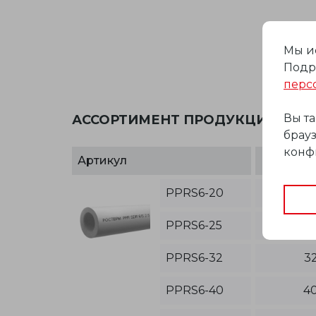
Мы и
Подр
перс
Вы т
АССОРТИМЕНТ ПРОДУКЦИИ
брауз
конф
Артикул
Размеры
PPRS6-20
20
PPRS6-25
25
PPRS6-32
32
PPRS6-40
40