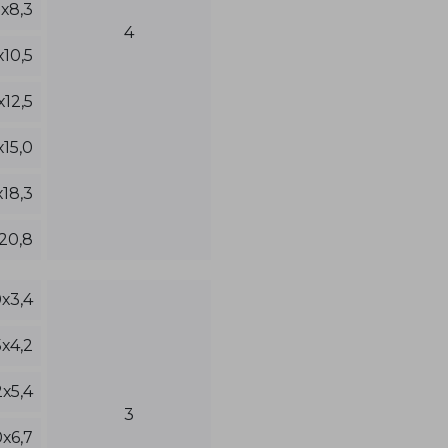
х8,3
4
х10,5
х12,5
15,0
х18,3
20,8
х3,4
х4,2
х5,4
3
х6,7