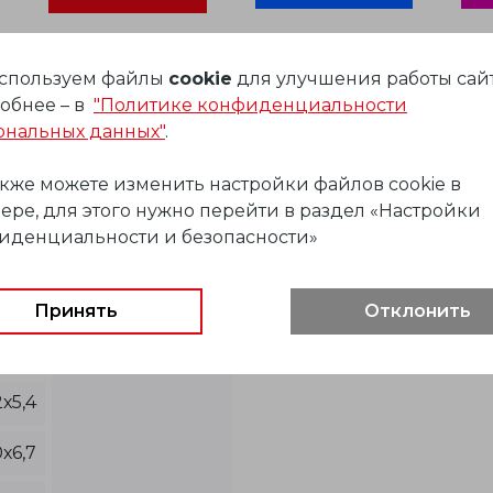
Документация
Сертификаты
спользуем файлы
cookie
для улучшения работы сайт
BIM модели
обнее – в
"Политике конфиденциальности
ональных данных"
.
акже можете изменить настройки файлов cookie в
ере, для этого нужно перейти в раздел «Настройки
иденциальности и безопасности»
, мм
Длина отрезка, м
х3,4
Принять
Отклонить
х4,2
х5,4
х6,7