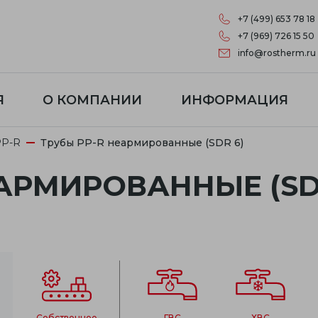
+7 (499) 653 78 18
+7 (969) 726 15 50
info@rostherm.ru
Я
О КОМПАНИИ
ИНФОРМАЦИЯ
РР-R
Трубы PP-R неармированные (SDR 6)
НЕАРМИРОВАННЫЕ
(SD
собственное
ГВС
ХВС