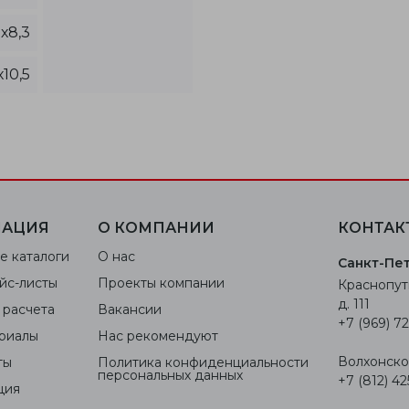
х8,3
х10,5
АЦИЯ
О КОМПАНИИ
КОНТАК
е каталоги
О нас
Санкт-Пе
йс-листы
Проекты компании
Краснопут
д. 111
 расчета
Вакансии
+7 (969) 72
риалы
Нас рекомендуют
Волхонское
ты
Политика конфиденциальности
персональных данных
+7 (812) 42
ция