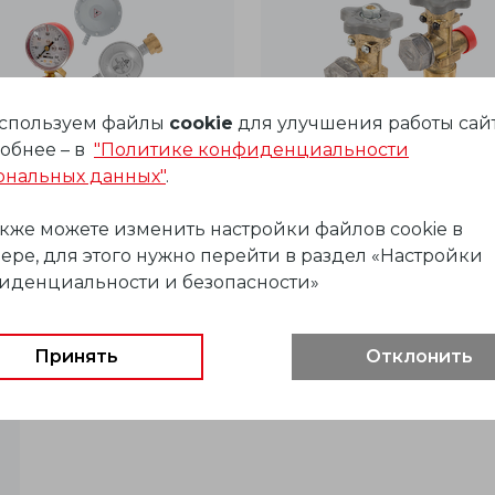
спользуем файлы
cookie
для улучшения работы сайт
обнее – в
"Политике конфиденциальности
ональных данных"
.
акже можете изменить настройки файлов cookie в
ере, для этого нужно перейти в раздел «Настройки
Где купить
иденциальности и безопасности»
Принять
Отклонить
Документация
Сертификаты
BIM модели