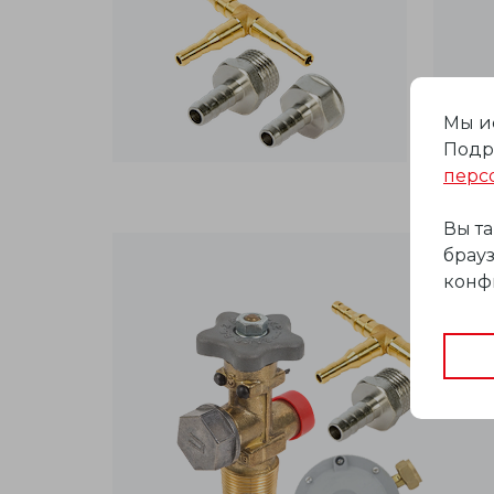
Мы и
Подр
перс
Вы т
брауз
конф