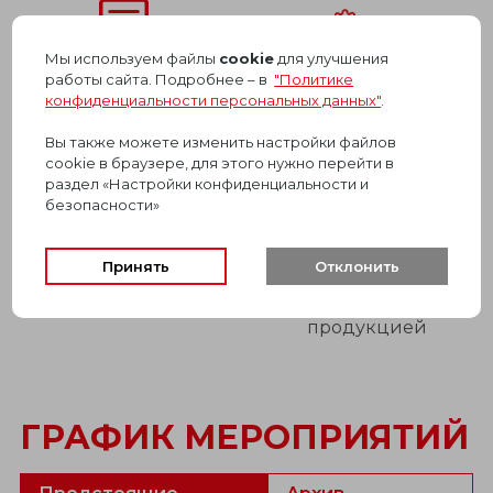
Мы используем файлы
cookie
для улучшения
Настоящий
Особенности
работы сайта. Подробнее – в
"Политике
конфиденциальности персональных данных"
.
сертификат
производства
об обучении
Вы также можете изменить настройки файлов
cookie в браузере, для этого нужно перейти в
раздел «Настройки конфиденциальности и
безопасности»
Принять
Отклонить
Экскурсии на завод
Обучение с
и в лабораторию
собственной
продукцией
ГРАФИК МЕРОПРИЯТИЙ