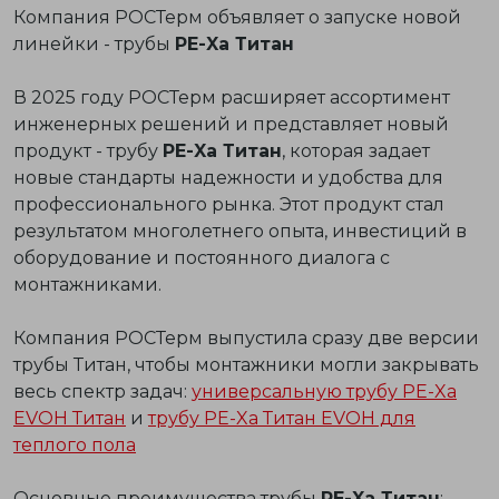
Компания РОСТерм объявляет о запуске новой
линейки - трубы
PE-Xa Титан
В 2025 году РОСТерм расширяет ассортимент
инженерных решений и представляет новый
продукт - трубу
PE-Xa Титан
, которая задает
новые стандарты надежности и удобства для
профессионального рынка. Этот продукт стал
результатом многолетнего опыта, инвестиций в
оборудование и постоянного диалога с
монтажниками.
Компания РОСТерм выпустила сразу две версии
трубы Титан, чтобы монтажники могли закрывать
весь спектр задач:
универсальную трубу PE-Xa
EVOH Титан
и
трубу PE-Xa Титан EVOH для
теплого пола
Основные
преимущества
трубы
PE-Xa Титан
: