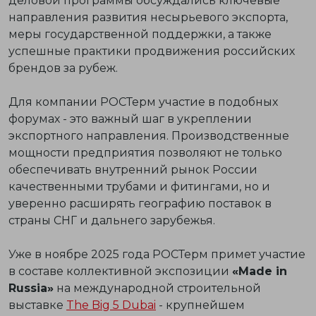
деловой программы обсуждались ключевые
направления развития несырьевого экспорта,
меры государственной поддержки, а также
успешные практики продвижения российских
брендов за рубеж.
Для компании РОСТерм участие в подобных
форумах - это важный шаг в укреплении
экспортного направления
.
Производственные
мощности
предприятия позволяют не только
обеспечивать внутренний рынок России
качественными трубами и фитингами, но и
уверенно расширять географию поставок в
страны СНГ и дальнего зарубежья.
Уже в ноябре 2025 года
РОСТерм
примет участие
в составе коллективной экспозиции
«Made in
Russia»
на международной строительной
выставке
The Big 5 Dubai
- крупнейшем