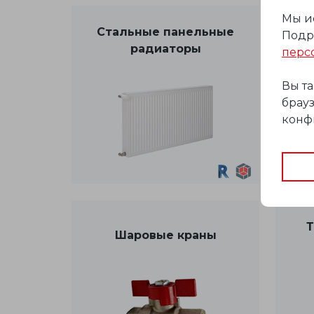
Мы и
Стальные панельные
Подр
радиаторы
перс
Вы т
брауз
конф
Т
Шаровые краны