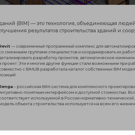
ний (BIM) — это технология, объединяющая люде
лучшения результатов строительства зданий и соо
Revit
— современный программный комплекс для автоматизиров
со смежными группами специалистов и координировать их работу,
детализировать разработку проектов, автоматическое изменен
в проект. Эти и многие другие функции стали возможными при р
совместно с BIMLIB разработала каталог собственных BIM моде
позиций
Renga
– российская BIM-система для комплексного проектиров
интуитивно-понятным интерфейсом и доступной стоимостью. Вся
соответствует используемой в России нормативно-технической
модель объекта строительства используется на всем его жизне