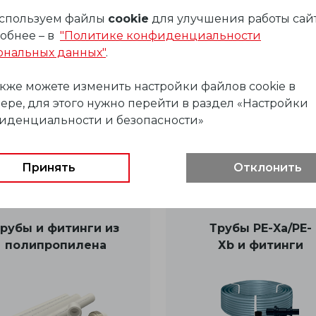
спользуем файлы
cookie
для улучшения работы сайт
Балансировочные
Термостатическо
обнее – в
"Политике конфиденциальности
клапаны Heizen
оборудование Heiz
ональных данных"
.
акже можете изменить настройки файлов cookie в
ере, для этого нужно перейти в раздел «Настройки
иденциальности и безопасности»
Принять
Отклонить
рубы и фитинги из
Трубы PE-X
a
/РЕ-
полипропилена
Х
b
и фитинги