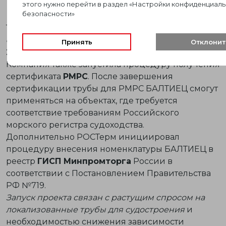
этого нужно перейти в раздел «Настройки конфиденциаль
свыше 50 мм.
безопасности»
Трубы
БАЛТИЕЦ
производятся из первичного
сырья
и соответствуют требованиям
ГОСТ 32415-
Принять
Отклонит
2013
и
ГОСТ Р 53630-2015
.
Компания также запустила процедуру получения
сертификата
РМРС
. После завершения
сертификации трубы для РМРС БАЛТИЕЦ смогут
применяться на объектах, где требуется
соответствие требованиям Российского
морского регистра судоходства.
Дополнительно РОСТерм инициировал
процедуру внесения номенклатуры БАЛТИЕЦ в
реестр
ГИСП Минпромторга
России в
соответствии с Постановлением Правительства
РФ №719.
Запуск проекта связан с растущим спросом на
локализованные трубы для судостроения
и
необходимостью снижения зависимости